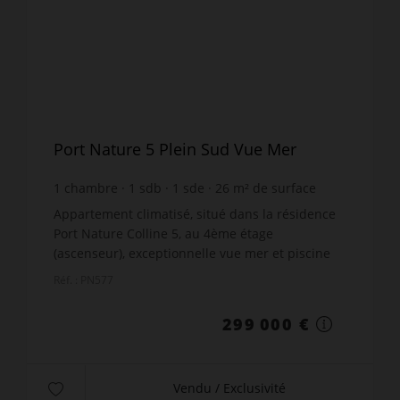
Port Nature 5 Plein Sud Vue Mer
1
chambre
1
sdb
1
sde
26
m² de surface
26
m² de terrain
meublé
11 500 €
prix / m²
Appartement climatisé, situé dans la résidence
Port Nature Colline 5, au 4ème étage
(ascenseur), exceptionnelle vue mer et piscine
Waïki. Environ 26m², séjour avec cuisine. Accès
Réf. : PN577
direct aux célèbres...
299 000 €
Vendu / Exclusivité