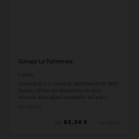
Garage La Palmeraie
1
pièce
LONGUEUR 5 m LARGEUR 2M30 HAUTEUR 1M83
Veuillez vérifier les dimensions de votre
véhicule. Pour toute réclamation sur place,
aucun remboursement ne sera accordé.
Réf. : GLP136
85,34 €
DÈS
/ PAR SEMAINE