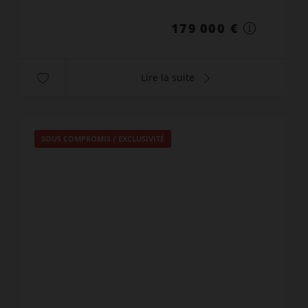
au 2ᵉ étage s...
179 000 €
Lire la suite
SOUS COMPROMIS / EXCLUSIVITÉ