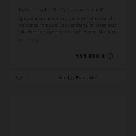
1
pièce
1
sdb
18
m² de surface
meublé
8 388,89 €
prix / m²
Appartement meublé et climatisé, situé dans la
résidence Port Soleil, au 1er étage, terrasse avec
jolie vue sur la piscine de la résidence. Situation
calme. Surface d'environ 18m². Parking commun
Réf. : PS124
au...
151 000 €
Vendu / Exclusivité