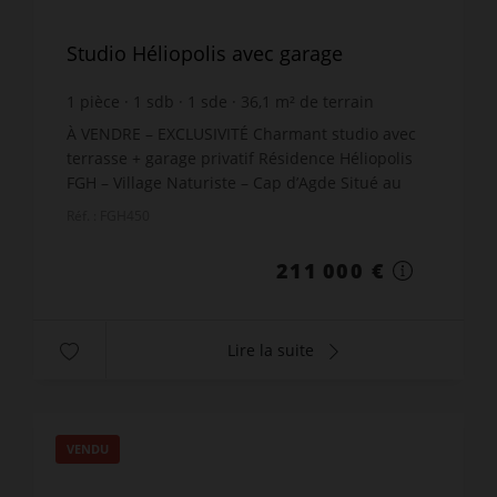
Studio Héliopolis avec garage
1
pièce
1
sdb
1
sde
36,1
m² de terrain
meublé
À VENDRE – EXCLUSIVITÉ Charmant studio avec
terrasse + garage privatif Résidence Héliopolis
FGH – Village Naturiste – Cap d’Agde Situé au
cœur du village naturiste du Cap d’Agde, dans la
Réf. : FGH450
très recherc...
211 000 €
Lire la suite
VENDU