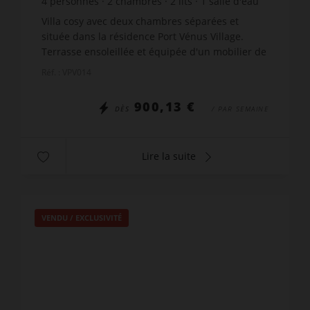
4
personnes
2
chambres
2
lits
1
salle d'eau
wi-fi
Villa cosy avec deux chambres séparées et
située dans la résidence Port Vénus Village.
Terrasse ensoleillée et équipée d'un mobilier de
jardin confortable. Elle est entourée de
Réf. : VPV014
végétation créant une ...
900,13 €
DÈS
/ PAR SEMAINE
Lire la suite
VENDU / EXCLUSIVITÉ