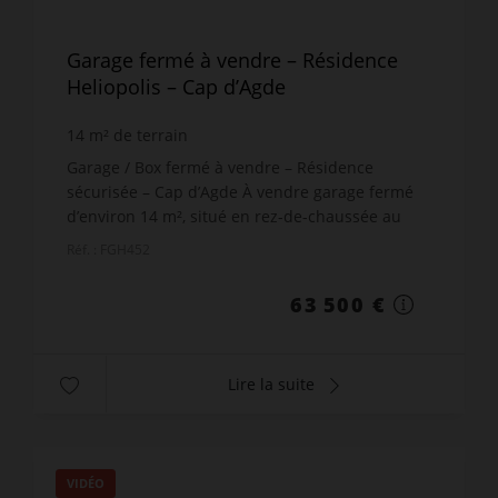
Garage fermé à vendre – Résidence
Heliopolis – Cap d’Agde
14
m² de terrain
Garage / Box fermé à vendre – Résidence
sécurisée – Cap d’Agde À vendre garage fermé
d’environ 14 m², situé en rez-de-chaussée au
sein de la résidence Héliopolis FGH, boulevard
Réf. : FGH452
des Matelots au Cap d’...
63 500 €
Lire la suite
VIDÉO