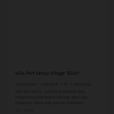
Villa Port Vénus Village "Elixir"
2
personnes
1
chambre
1
lit
1
salle d'eau
wi-fi
Villa Port Vénus : Confort & Sérénité Villa
mitoyenne entièrement rénovée dans une
résidence calme avec piscine. Extérieur :
Terrasse plein sud avec store-banne, mobilier
Réf. : VPV004
de jardin et douchette exté...