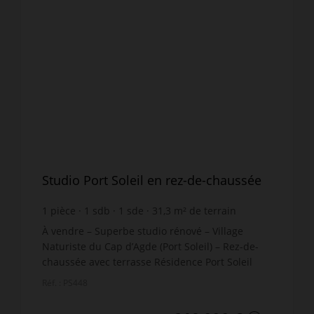
Studio Port Soleil en rez-de-chaussée
1
pièce
1
sdb
1
sde
31,3
m² de terrain
meublé
À vendre – Superbe studio rénové – Village
Naturiste du Cap d’Agde (Port Soleil) – Rez-de-
chaussée avec terrasse Résidence Port Soleil
Prix : 219 000 € FAI Surface loi Carrez : 17,77 m² –
Réf. : PS448
Surface au ...