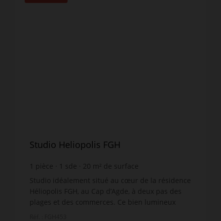
Studio Heliopolis FGH
1
pièce
1
sde
20
m² de surface
8 950 €
prix / m²
Studio idéalement situé au cœur de la résidence
Héliopolis FGH, au Cap d’Agde, à deux pas des
plages et des commerces. Ce bien lumineux
d’environ 21 m² au sol (16,02 m² Loi Carrez) situé
Réf. : FGH453