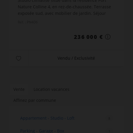
Studio climatisé situé dans la résidence Port
Nature Colline 4, en rez-de-chaussée. Terrasse
exposée sud, avec mobilier de jardin. Séjour
avec lit en 140 x 190, téléviseur Satellite et Wifi.
Réf. : PN406
Cuisine ...
236 000 €
Vendu / Exclusivité
Vente
Location vacances
Affinez par commune
Appartement - Studio - Loft
8
Parking - Garage - Box
1