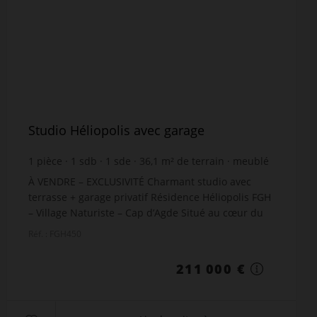
Studio Héliopolis avec garage
1
pièce
1
sdb
1
sde
36,1
m² de terrain
meublé
À VENDRE – EXCLUSIVITÉ Charmant studio avec
terrasse + garage privatif Résidence Héliopolis FGH
– Village Naturiste – Cap d’Agde Situé au cœur du
village naturiste du Cap d’Agde, dans la très
Réf. : FGH450
recherc...
211 000 €