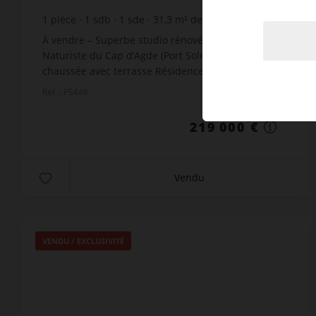
1
pièce
1
sdb
1
sde
31,3
m² de terrain
meublé
À vendre – Superbe studio rénové – Village
Naturiste du Cap d’Agde (Port Soleil) – Rez-de-
chaussée avec terrasse Résidence Port Soleil Prix :
219 000 € FAI Surface loi Carrez : 17,77 m² – Surface
Réf. : PS448
au ...
219 000 €
Vendu
VENDU / EXCLUSIVITÉ