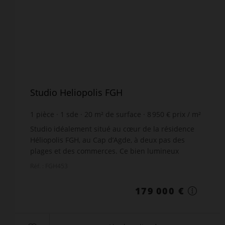
Studio Heliopolis FGH
1
pièce
1
sde
20
m² de surface
8 950 €
prix / m²
Studio idéalement situé au cœur de la résidence
Héliopolis FGH, au Cap d’Agde, à deux pas des
plages et des commerces. Ce bien lumineux
d’environ 21 m² au sol (16,02 m² Loi Carrez) situé au
Réf. : FGH453
2ᵉ étage s...
179 000 €