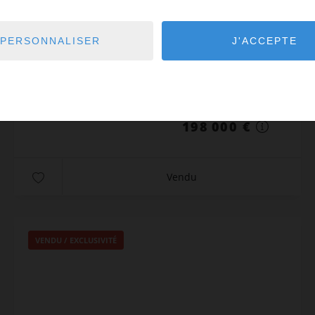
1
pièce
1
sde
34,3
m² de terrain
À VENDRE – Studio mezzanine Port Soleil – Village
PERSONNALISER
J'ACCEPTE
Naturiste – Cap d’Agde Emplacement premium –
Dernier étage – Vue dégagée – Résidence avec
piscine Situé au cœur du Village Naturiste du Cap
Réf. : PS447
d’Agde...
198 000 €
Vendu
VENDU / EXCLUSIVITÉ