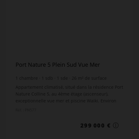
Port Nature 5 Plein Sud Vue Mer
1
chambre
1
sdb
1
sde
26
m² de surface
26
m² de terrain
meublé
11 500 €
prix / m²
Appartement climatisé, situé dans la résidence Port
Nature Colline 5, au 4ème étage (ascenseur),
exceptionnelle vue mer et piscine Waïki. Environ
26m², séjour avec cuisine. Accès direct aux
Réf. : PN577
célèbres...
299 000 €