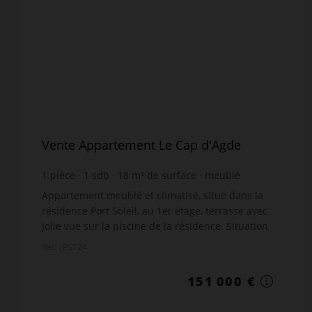
Vente Appartement Le Cap d'Agde
1
pièce
1
sdb
18
m² de surface
meublé
8 388,89 €
prix / m²
Appartement meublé et climatisé, situé dans la
résidence Port Soleil, au 1er étage, terrasse avec
jolie vue sur la piscine de la résidence. Situation
calme. Surface d'environ 18m². Parking commun
Réf. : PS124
au...
151 000 €