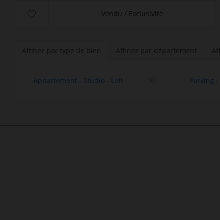
Vendu / Exclusivité
Affinez par type de bien
Affinez par département
Af
Appartement - Studio - Loft
Parking -
8