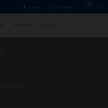
0
Français
Mon Compte
English
Propriétaires
ON
FAIRE GÉRER
CONTACT
Deutsch
ET
ien à vendre