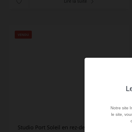
Lire la suite
VENDU
Le
Notre site 
le site, vo
Studio Port Soleil en rez-de-chaussée