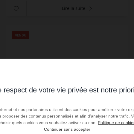
Lire la suite
VENDU
 respect de votre vie privée est notre prior
Internet et nos partenaires utilisent des cookies pour améliorer votre ex
us proposer des contenus personnalisés et afin d’analyser notre trafic.
choisir quels cookies vous souhaitez activer ou non.
Politique de cookie
Studio Port Soleil vue Piscine
Continuer sans accepter