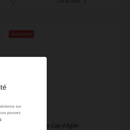
Lire la suite
EXCLUSIVITÉ
ité
périence sur
 Vous pouvez
s
Vente Studio Le Cap d'Agde