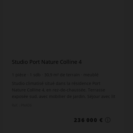
Studio Port Nature Colline 4
1
pièce
1
sdb
30,9
m² de terrain
meublé
Studio climatisé situé dans la résidence Port
Nature Colline 4, en rez-de-chaussée. Terrasse
exposée sud, avec mobilier de jardin. Séjour avec lit
en 140 x 190, téléviseur Satellite et Wifi. Cuisine ...
Réf. : PN406
236 000 €