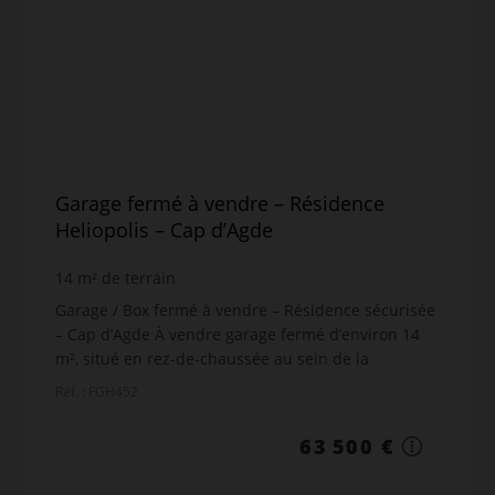
Garage fermé à vendre – Résidence
Heliopolis – Cap d’Agde
14
m² de terrain
Garage / Box fermé à vendre – Résidence sécurisée
– Cap d’Agde À vendre garage fermé d’environ 14
m², situé en rez-de-chaussée au sein de la
résidence Héliopolis FGH, boulevard des Matelots
Réf. : FGH452
au Cap d’...
63 500 €