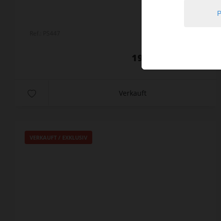
Ref.: PS447
198.000 €
Verkauft
VERKAUFT / EXKLUSIV