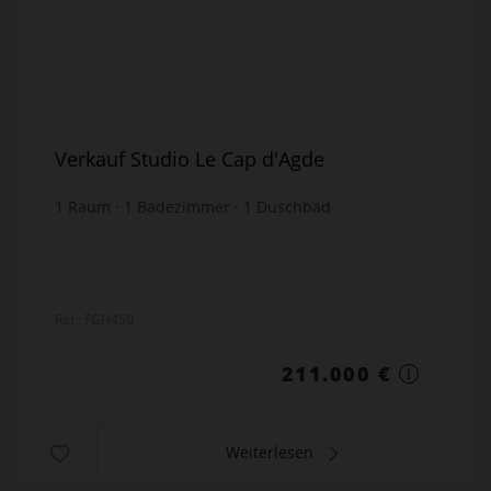
Verkauf Studio Le Cap d'Agde
1
Raum
1
Badezimmer
1
Duschbad
36,1
m² Grundstück
möbliert
Ref.: FGH450
211.000 €
Weiterlesen