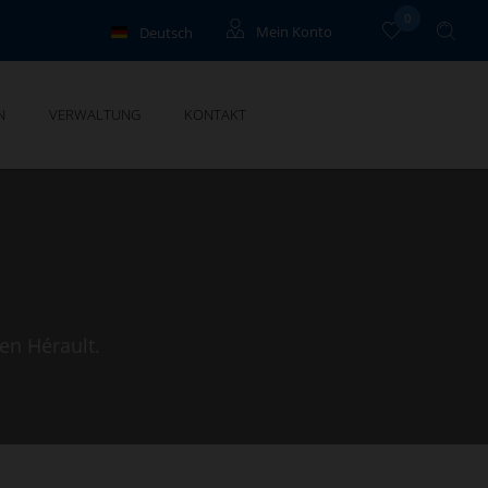
0
Deutsch
Mein Konto
Français
Eigentümer
N
VERWALTUNG
KONTAKT
English
en Hérault.