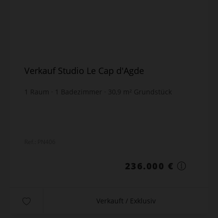
Verkauf Studio Le Cap d'Agde
1
Raum
1
Badezimmer
30,9
m² Grundstück
möbliert
Ref.: PN406
236.000 €
Verkauft / Exklusiv