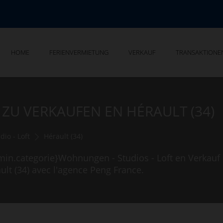
HOME
FERIENVERMIETUNG
VERKAUF
TRANSAKTIONE
ZU VERKAUFEN EN HÉRAULT (34)
io - Loft
Hérault (34)
.min.categorie}Wohnungen - Studios - Loft en Verkauf 
lt (34) avec l'agence Peng France.