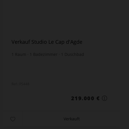
Verkauf Studio Le Cap d'Agde
1
Raum
1
Badezimmer
1
Duschbad
31,3
m² Grundstück
möbliert
Ref.: PS448
219.000 €
Verkauft