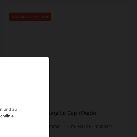
VERKAUFT / EXKLUSIV
en und zu
Verkauf Wohnung Le Cap d'Agde
chtlinie
1
Raum
1
Badezimmer
18
m² Fläche
möbliert
8.388,89 €
Preis / m²