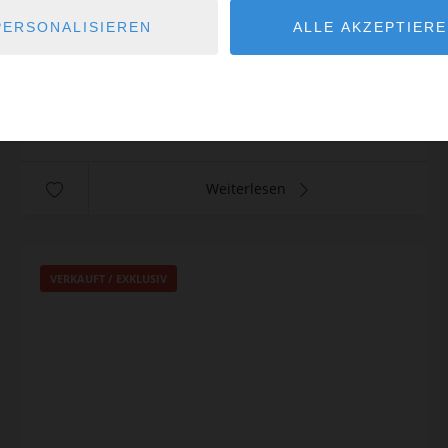
PERSONALISIEREN
ALLE AKZEPTIER
Ref.: C451
275.000 €
Weiterlesen
VERKAUFT / EXKLUSIV