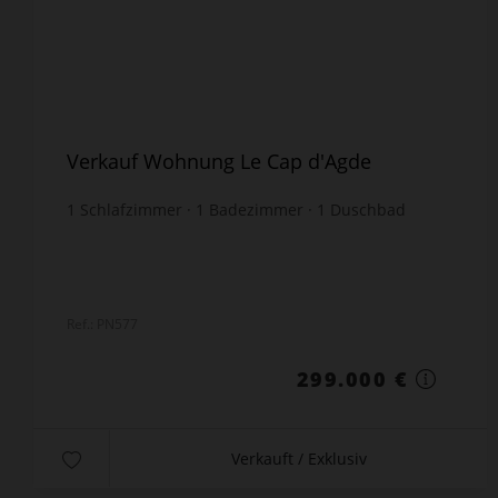
Verkauf Wohnung Le Cap d'Agde
1
Schlafzimmer
1
Badezimmer
1
Duschbad
26
m² Fläche
26
m² Grundstück
möbliert
11.500 €
Preis / m²
Ref.: PN577
299.000 €
Verkauft / Exklusiv