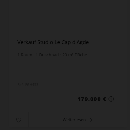
Verkauf Studio Le Cap d'Agde
1
Raum
1
Duschbad
20
m² Fläche
8.950 €
Preis / m²
Ref.: FGH453
179.000 €
Weiterlesen