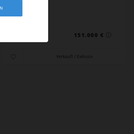
EN
Ref.: PS124
151.000 €
Verkauft / Exklusiv