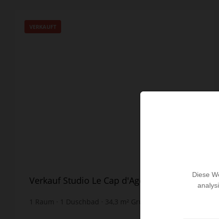
VERKAUFT
Diese We
Verkauf Studio Le Cap d'Agde
analys
1
Raum
1
Duschbad
34,3
m² Grundstück