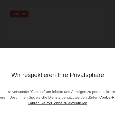
EXKLUSIV
Wir respektieren Ihre Privatsphäre
bseite verwendet 'Cookies' um Inhalte und Anzeigen zu personalisier
Verkauf Studio Le Cap d'Agde
ieren. Bestimmen Sie, welche Dienste benutzt werden dürfen
Cookie-Ri
Fahren Sie fort, ohne zu akzeptieren
1
Raum
1
Badezimmer
30
m² Fläche
möbliert
9.166,67 €
Preis / m²