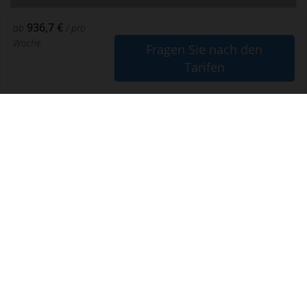
936,7 €
ab
/ pro
Woche
Fragen Sie nach den
Tarifen