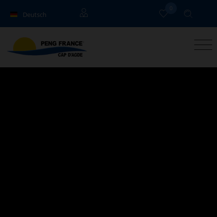
0
Deutsch
Français
Eigentümer
English