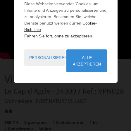
Diese Webseite verwendet 'Cookies' um
Inhalte und Anzeigen zu personalisieren und
zu analysieren. Bestimmen Sie, welche
Dienste benutzt werden dürfen
Cookie-
Richtlinie
Fahren Sie fort, ohne zu akzeptieren
PERSONALISIEREN
ALLE
AKZEPTIEREN
Villa COCO GIRL
Le Cap d'Agde
- 34300
/ Ref.: VPN028
Wohnanlage : PORT NATURE VILLAGE
936,7 €
2
personen
1
Schlafzimmer
1
lit
1
Badezimmer
W-lan