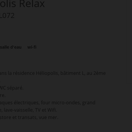
lis Relax
 L072
salle d'eau
wi-fi
s la résidence Héliopolis, bâtiment L, au 2ème
.
 WC séparé.
re.
plaques électriques, four micro-ondes, grand
 lave-vaisselle, TV et Wifi.
store et transats, vue mer.