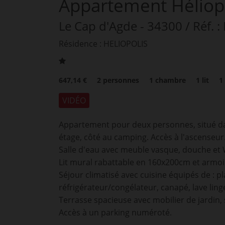
Appartement Héliopo
Le Cap d'Agde
- 34300
/ Réf. :
Résidence : HELIOPOLIS
647,14 €
2
personnes
1
chambre
1
lit
1
VIDÉO
Appartement pour deux personnes, situé dan
étage, côté au camping. Accès à l'ascenseur
Salle d'eau avec meuble vasque, douche et
Lit mural rabattable en 160x200cm et armoi
Séjour climatisé avec cuisine équipés de : 
réfrigérateur/congélateur, canapé, lave linge,
Terrasse spacieuse avec mobilier de jardin, 
Accès à un parking numéroté.