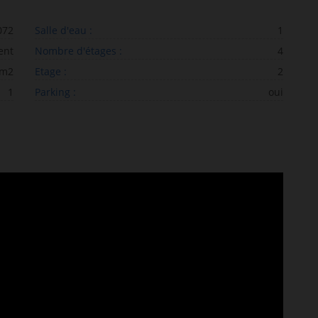
072
Salle d'eau :
1
ent
Nombre d'étages :
4
 m2
Etage :
2
1
Parking :
oui