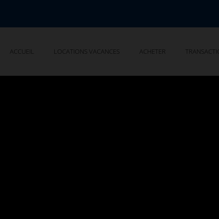
ACCUEIL
LOCATIONS VACANCES
ACHETER
TRANSACTI