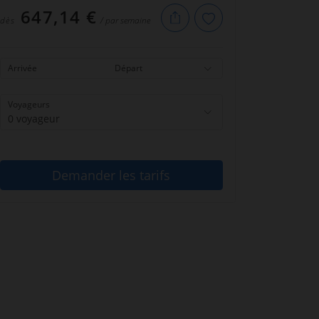
647,14 €
dès
/ par semaine
Arrivée
Départ
Voyageurs
0 voyageur
Demander les tarifs