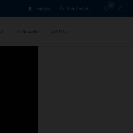
0
Français
Mon Compte
English
Propriétaires
ON
FAIRE GÉRER
CONTACT
Deutsch