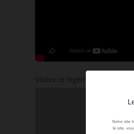
Visitez ce logement
Le
Notre site 
le site, vo