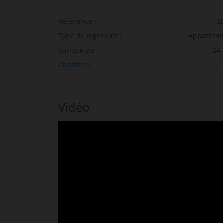
Référence :
L
Type de logement :
Appartem
Surface de :
24
Chambre :
Vidéo