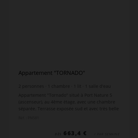
Appartement "TORNADO"
2
personnes
1
chambre
1
lit
1
salle d'eau
wi-fi
Appartement "Tornado" situé à Port Nature 5
(ascenseur), au 4ème étage, avec une chambre
séparée. Terrasse exposée sud et avec très belle
vue mer, meubles de jardin Séjour climatisé
Réf. : PN581
avec canapé, té...
663,4 €
DÈS
/ PAR SEMAINE