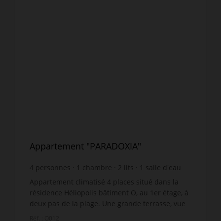
Appartement "PARADOXIA"
4
personnes
1
chambre
2
lits
1
salle d'eau
wi-fi
Appartement climatisé 4 places situé dans la
résidence Héliopolis bâtiment O, au 1er étage, à
deux pas de la plage. Une grande terrasse, vue
mer, mobilier de jardin. Séjour avec
Réf. : O012