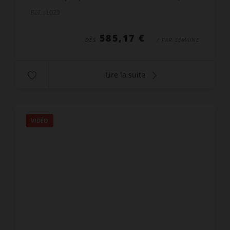
store, mobilier de jardin. Entrée : dressing,
Réf. : L029
rangement...
585,17 €
DÈS
/ PAR SEMAINE
Lire la suite
VIDÉO