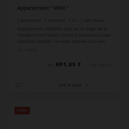
Appartement " Wild "
2
personnes
1
chambre
1
lit
1
salle d'eau
Appartement climatisé, situé au 3e étage de la
résidence Port Nature colline 5 (ascenseur), avec
chambre séparée. Terrasse exposée sud avec
belle vue mer. Séjour : canapé, téléviseur, coffre-
Réf. : PN558
fort. ...
691,85 €
DÈS
/ PAR SEMAINE
Lire la suite
VIDÉO