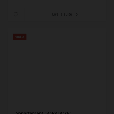
Lire la suite
VIDÉO
Appartement "PARADOXE"