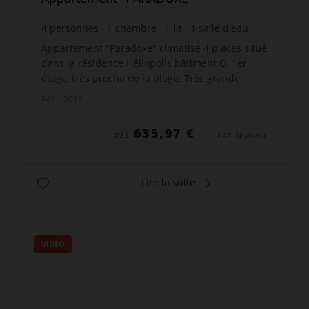
4
personnes
1
chambre
1
lit
1
salle d'eau
wi-fi
Appartement "Paradoxe" climatisé 4 places situé
dans la résidence Héliopolis bâtiment O, 1er
étage, très proche de la plage. Très grande
terrasse vue mer, mobilier de jardin. Séjour avec
Réf. : O010
climatisat...
635,97 €
DÈS
/ PAR SEMAINE
Lire la suite
VIDÉO