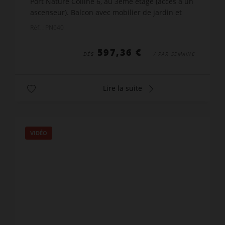
Port Nature Colline 6, au 3ème étage (accès à un
ascenseur). Balcon avec mobilier de jardin et
une très belle vue mer. Séjour climatisé avec TV,
Réf. : PN640
coffre-f...
597,36 €
DÈS
/ PAR SEMAINE
Lire la suite
VIDÉO