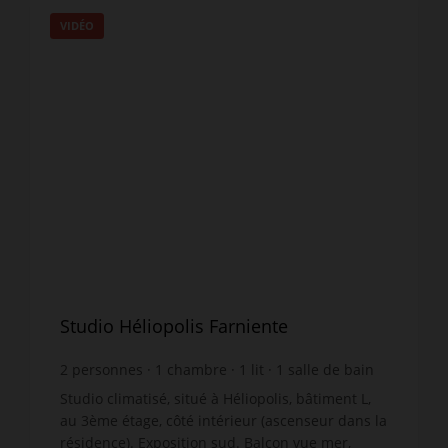
VIDÉO
Studio Héliopolis Farniente
2
personnes
1
chambre
1
lit
1
salle de bain
wi-fi
Studio climatisé, situé à Héliopolis, bâtiment L,
au 3ème étage, côté intérieur (ascenseur dans la
résidence). Exposition sud. Balcon vue mer,