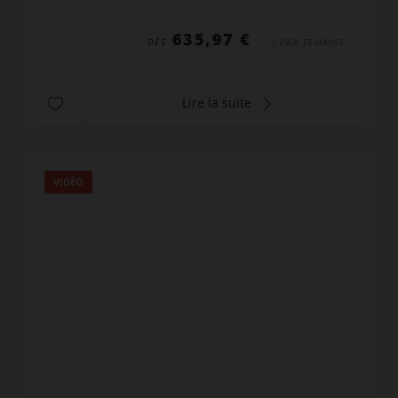
climatisation, télé...
635,97 €
DÈS
/ PAR SEMAINE
Lire la suite
VIDÉO