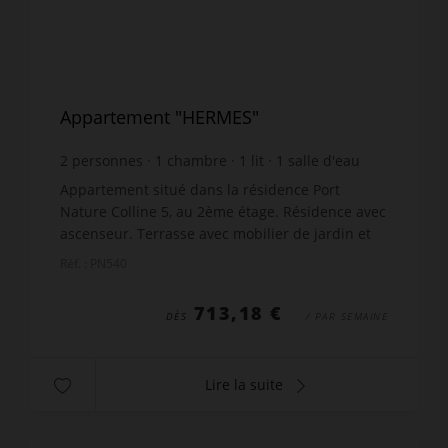
Appartement "HERMES"
2
personnes
1
chambre
1
lit
1
salle d'eau
wi-fi
Appartement situé dans la résidence Port
Nature Colline 5, au 2ème étage. Résidence avec
ascenseur. Terrasse avec mobilier de jardin et
belle vue mer. Séjour avec coin cuisine équipé
Réf. : PN540
(plaques élec...
713,18 €
DÈS
/ PAR SEMAINE
Lire la suite