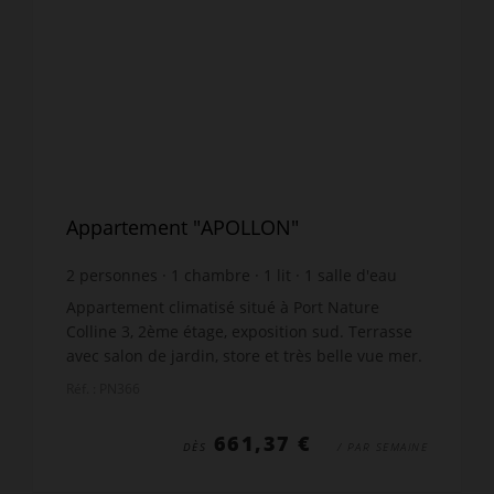
Appartement "APOLLON"
2
personnes
1
chambre
1
lit
1
salle d'eau
wi-fi
Appartement climatisé situé à Port Nature
Colline 3, 2ème étage, exposition sud. Terrasse
avec salon de jardin, store et très belle vue mer.
Séjour climatisé avec canapé, TV satellite et
Réf. : PN366
Internet. ...
661,37 €
DÈS
/ PAR SEMAINE