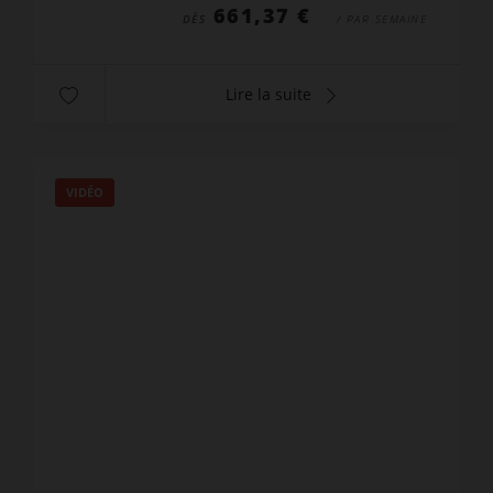
661,37 €
DÈS
/ PAR SEMAINE
Lire la suite
VIDÉO