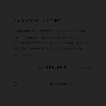
Studio 'DEVIL or EDEN"
2
personnes
1
chambre
1
lit
1
salle d'eau
wi-fi
Studio climatisé situé dans la résidence
Héliopolis, bâtiment FGH, au 1er étage. A deux
pas des commerces et de la plage. Grande
terrasse exposée sud-est, avec mobilier de
Réf. : FGH015
jardin. Equipements : lit e...
506,94 €
DÈS
/ PAR SEMAINE
Lire la suite