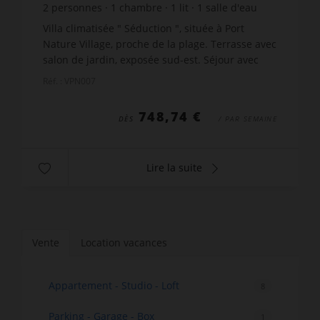
2
personnes
1
chambre
1
lit
1
salle d'eau
wi-fi
Villa climatisée " Séduction ", située à Port
Nature Village, proche de la plage. Terrasse avec
salon de jardin, exposée sud-est. Séjour avec
canapé, coffre-fort, télévision satellite,
Réf. : VPN007
climatisation...
748,74 €
DÈS
/ PAR SEMAINE
Lire la suite
Vente
Location vacances
Appartement - Studio - Loft
8
Parking - Garage - Box
1