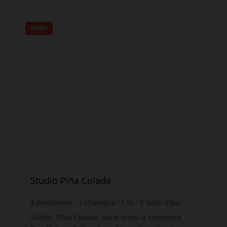
VIDÉO
Studio Piña Colada
2
personnes
1
chambre
1
lit
1
salle d'eau
wi-fi
Studio "Pina Colada" situé dans la résidence