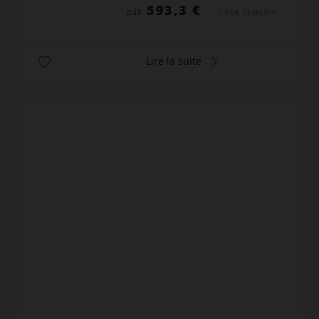
593,3 €
DÈS
/ PAR SEMAINE
Lire la suite