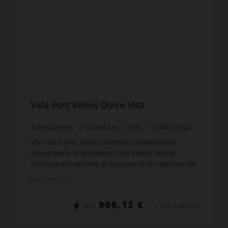
Villa Port Vénus Dolce Vita
4
personnes
2
chambres
2
lits
1
salle d'eau
wi-fi
Villa cosy avec deux chambres séparées et
située dans la résidence Port Vénus Village.
Terrasse ensoleillée et équipée d'un mobilier de
jardin confortable. Elle est entourée de
Réf. : VPV014
végétation créant une ...
900,13 €
DÈS
/ PAR SEMAINE