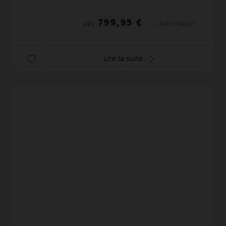
chambre (équipée d...
799,95 €
DÈS
/ PAR SEMAINE
Lire la suite