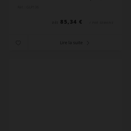
aucun remboursement ne sera accordé.
Réf. : GLP136
85,34 €
DÈS
/ PAR SEMAINE
Lire la suite