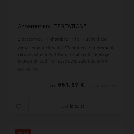
Appartement "TENTATION"
2
personnes
1
chambre
1
lit
1
salle d'eau
wi-fi
Appartement climatisé "Tentation" entièrement
rénové, situé à Port Nature Colline 3, 2e étage,
exposition sud. Terrasse avec salon de jardin,
store et belle vue mer. Séjour climatisé avec
Réf. : PN358
canapé, TV...
661,37 €
DÈS
/ PAR SEMAINE
Lire la suite
VIDÉO