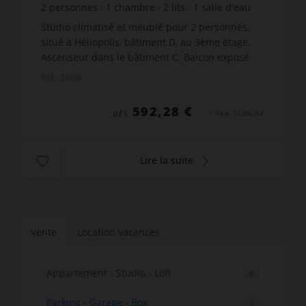
2
personnes
1
chambre
2
lits
1
salle d'eau
wi-fi
Studio climatisé et meublé pour 2 personnes,
situé à Héliopolis, bâtiment D, au 3ème étage.
Ascenseur dans le bâtiment C. Balcon exposé
sud, avec mobilier de jardin, store et vue mer.
Réf. : D034
Séjour avec cu...
592,28 €
DÈS
/ PAR SEMAINE
Lire la suite
Vente
Location vacances
Appartement - Studio - Loft
8
Parking - Garage - Box
1