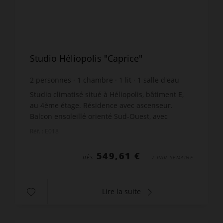
Studio Héliopolis "Caprice"
2
personnes
1
chambre
1
lit
1
salle d'eau
wi-fi
Studio climatisé situé à Héliopolis, bâtiment E,
au 4ème étage. Résidence avec ascenseur.
Balcon ensoleillé orienté Sud-Ouest, avec
mobilier de jardin, transat et store banne
Réf. : E018
électrique. Équipé d'u...
549,61 €
DÈS
/ PAR SEMAINE
Lire la suite