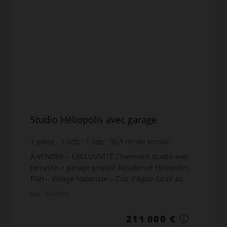
Studio Héliopolis avec garage
1
pièce
1
sdb
1
sde
36,1
m² de terrain
meublé
À VENDRE – EXCLUSIVITÉ Charmant studio avec
terrasse + garage privatif Résidence Héliopolis
FGH – Village Naturiste – Cap d’Agde Situé au
cœur du village naturiste du Cap d’Agde, dans la
Réf. : FGH450
très recherc...
211 000 €