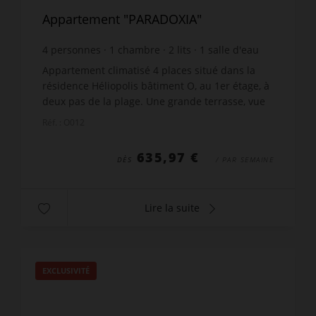
Appartement "PARADOXIA"
4
personnes
1
chambre
2
lits
1
salle d'eau
wi-fi
Appartement climatisé 4 places situé dans la
résidence Héliopolis bâtiment O, au 1er étage, à
deux pas de la plage. Une grande terrasse, vue
mer, mobilier de jardin. Séjour avec
Réf. : O012
climatisation, télé...
635,97 €
DÈS
/ PAR SEMAINE
Lire la suite
EXCLUSIVITÉ