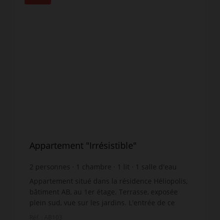
Appartement "Irrésistible"
2
personnes
1
chambre
1
lit
1
salle d'eau
wi-fi
Appartement situé dans la résidence Héliopolis,
bâtiment AB, au 1er étage. Terrasse, exposée
plein sud, vue sur les jardins. L'entrée de ce
logement vous amènera directement à la
Réf. : AB103