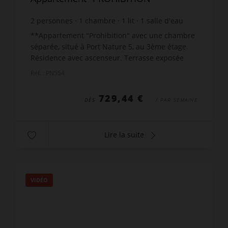
2
personnes
1
chambre
1
lit
1
salle d'eau
wi-fi
**Appartement "Prohibition" avec une chambre
séparée, situé à Port Nature 5, au 3ème étage.
Résidence avec ascenseur. Terrasse exposée
sud et avec une belle vue mer. Séjour climatisé
Réf. : PN554
avec cuisine ...
729,44 €
DÈS
/ PAR SEMAINE
Lire la suite
VIDÉO