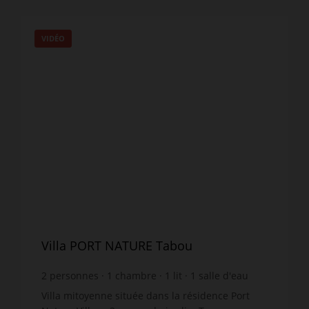
VIDÉO
Villa PORT NATURE Tabou
2
personnes
1
chambre
1
lit
1
salle d'eau
wi-fi
Villa mitoyenne située dans la résidence Port