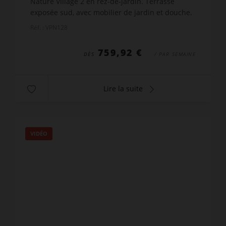
Nature Village 2 en rez-de-jardin. Terrasse
exposée sud, avec mobilier de jardin et douche.
Séjour avec cuisine américaine donnant sur une
Réf. : VPN128
terrasse ave...
759,92 €
DÈS
/ PAR SEMAINE
Lire la suite
VIDÉO