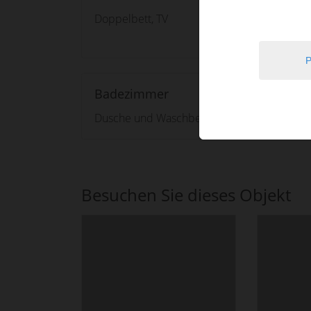
Doppelbett, TV
Badezimmer
Dusche und Waschbecken, separates WC
Besuchen Sie dieses Objekt