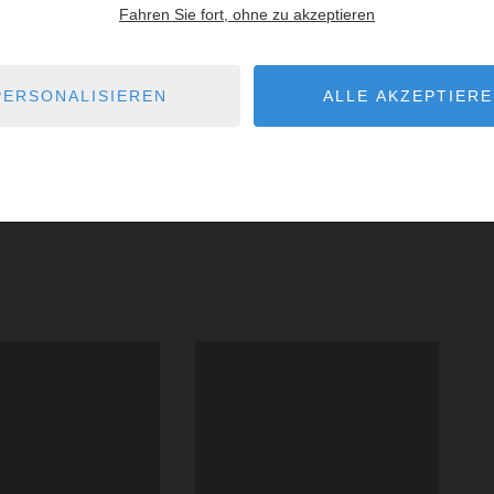
Fahren Sie fort, ohne zu akzeptieren
Kühlschrank, 2 Glaskeramik-Kochplatten,
Mikrowellen
PERSONALISIEREN
ALLE AKZEPTIER