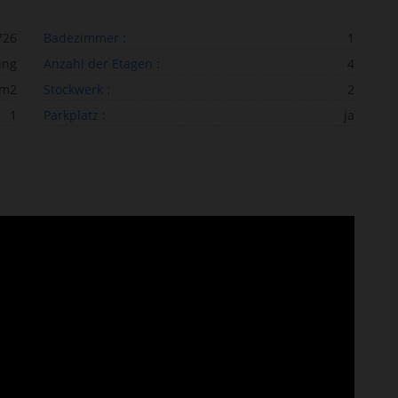
726
Badezimmer :
1
ung
Anzahl der Etagen :
4
 m2
Stockwerk :
2
1
Parkplatz :
ja