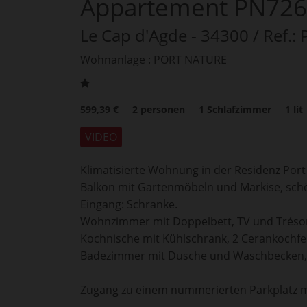
Appartement PN726
Le Cap d'Agde
- 34300
/ Ref.:
Wohnanlage : PORT NATURE
599,39 €
2
personen
1
Schlafzimmer
1
lit
VIDEO
Klimatisierte Wohnung in der Residenz Port N
Balkon mit Gartenmöbeln und Markise, schö
Eingang: Schranke.
Wohnzimmer mit Doppelbett, TV und Tréso
Kochnische mit Kühlschrank, 2 Cerankochfel
Badezimmer mit Dusche und Waschbecken,
Zugang zu einem nummerierten Parkplatz m