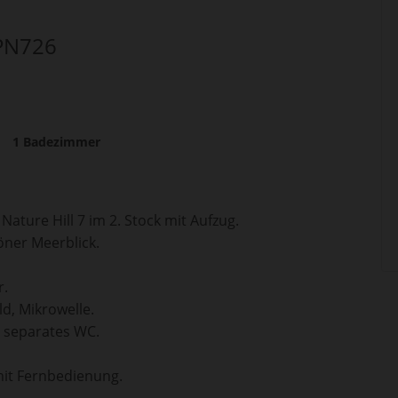
 PN726
1
Badezimmer
ature Hill 7 im 2. Stock mit Aufzug.
ner Meerblick.
r.
d, Mikrowelle.
 separates WC.
it Fernbedienung.