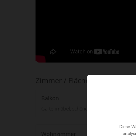
Zimmer / Flächen
Balkon
Gartenmöbel, schöner Blick aufs Meer
Diese We
Wohnzimmer
analys