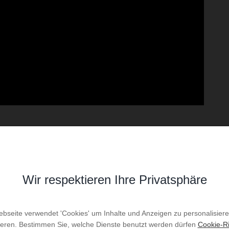
Eingang
Wir respektieren Ihre Privatsphäre
Schranke und Trésor
bseite verwendet 'Cookies' um Inhalte und Anzeigen zu personalisier
Kochnische
ieren. Bestimmen Sie, welche Dienste benutzt werden dürfen
Cookie-Ri