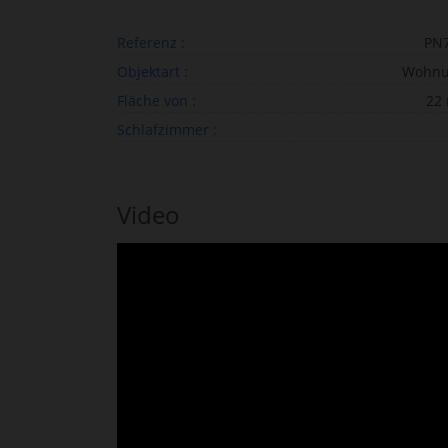
Referenz :
PN
Objektart :
Wohn
Fläche von :
22
Schlafzimmer :
Video