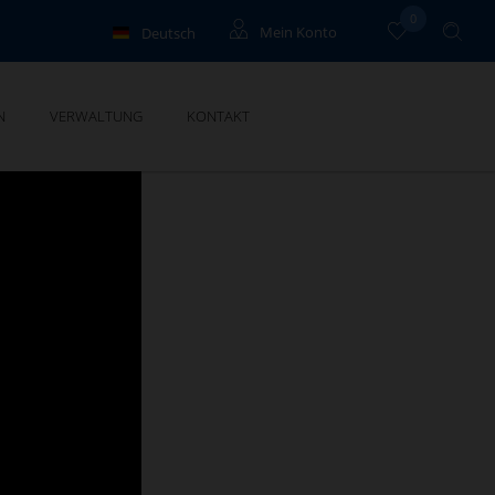
0
Deutsch
Mein Konto
Français
Eigentümer
N
VERWALTUNG
KONTAKT
English