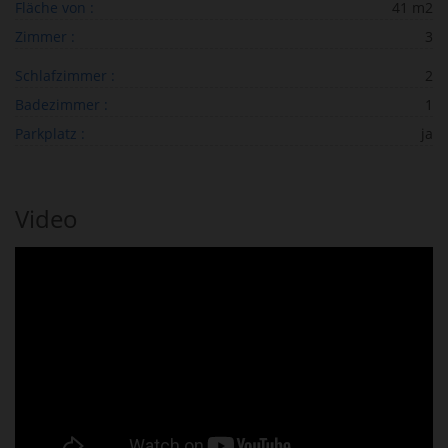
Fläche von :
41 m2
Zimmer :
3
Schlafzimmer :
2
Badezimmer :
1
Parkplatz :
ja
Video