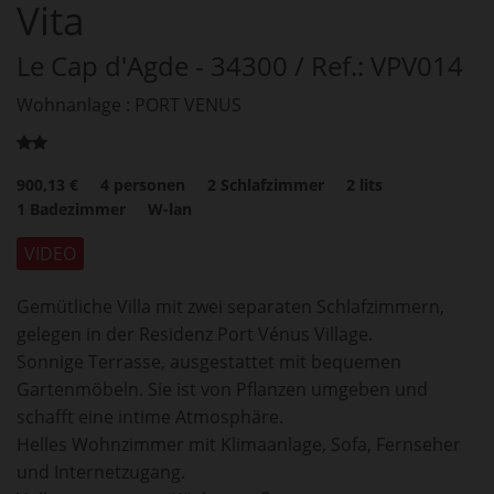
Vita
Le Cap d'Agde
- 34300
/ Ref.: VPV014
Wohnanlage : PORT VENUS
900,13 €
4
personen
2
Schlafzimmer
2
lits
1
Badezimmer
W-lan
VIDEO
Gemütliche Villa mit zwei separaten Schlafzimmern,
gelegen in der Residenz Port Vénus Village.
Sonnige Terrasse, ausgestattet mit bequemen
Gartenmöbeln. Sie ist von Pflanzen umgeben und
schafft eine intime Atmosphäre.
Helles Wohnzimmer mit Klimaanlage, Sofa, Fernseher
und Internetzugang.