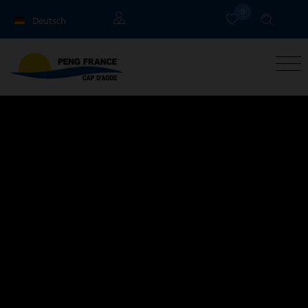
0
Deutsch
Français
Eigentümer
English