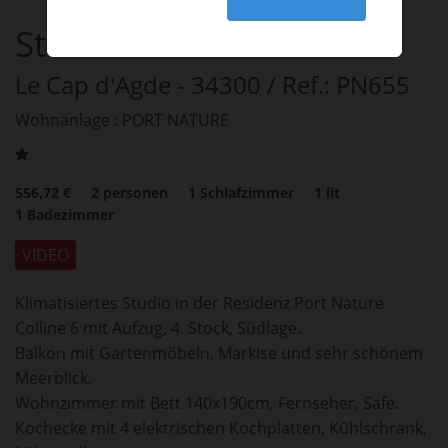
Studio PN655
Le Cap d'Agde
- 34300
/ Ref.: PN655
Wohnanlage : PORT NATURE
556,72 €
2
personen
1
Schlafzimmer
1
lit
1
Badezimmer
VIDEO
Klimatisiertes Studio in der Residenz Port Nature
Colline 6 mit Aufzug, 4. Stock, Südlage.
Balkon mit Gartenmöbeln, Markise und sehr schönem
Meerblick.
Wohnzimmer mit Bett 140x190cm, Fernseher, Safe.
Kochecke mit 4 elektrischen Kochplatten, Kühlschrank,