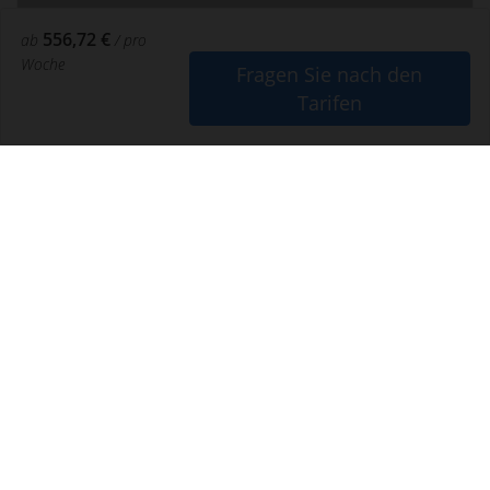
556,72 €
ab
/ pro
Woche
Fragen Sie nach den
Tarifen