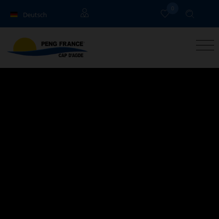
0
Deutsch
Français
Eigentümer
English