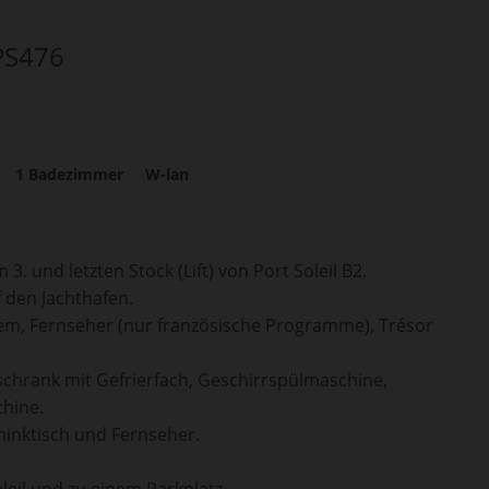
 PS476
1
Badezimmer
W-lan
. und letzten Stock (Lift) von Port Soleil B2.
 den Jachthafen.
tem, Fernseher (nur französische Programme), Trésor
schrank mit Gefrierfach, Geschirrspülmaschine,
hine.
inktisch und Fernseher.