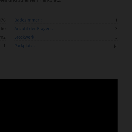
leil und zu einem Parkplatz.
476
Badezimmer :
1
dio
Anzahl der Etagen :
3
 m2
Stockwerk :
3
1
Parkplatz :
ja