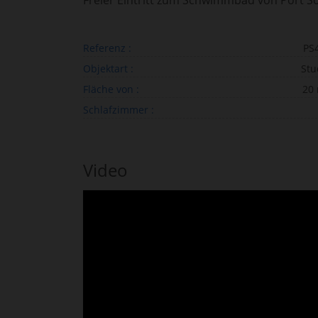
Freier Eintritt zum Schwimmbad von Port So
Referenz :
PS
Objektart :
Stu
Fläche von :
20
Schlafzimmer :
Video