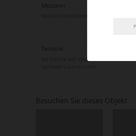
Mezzanin
Mezzanin Doppelbett 140x190cm
Terrasse
Mit Markise und schönem Blick auf den
Yachthafen, Gartenmöbel
Besuchen Sie dieses Objekt