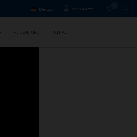
0
Deutsch
Mein Konto
Français
Eigentümer
N
VERWALTUNG
KONTAKT
English