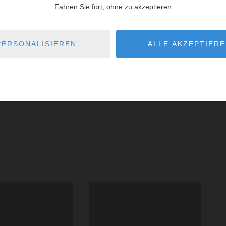
Fahren Sie fort, ohne zu akzeptieren
Badezimmer
Badezimmer mit Dusche, WC und
Waschmaschine
PERSONALISIEREN
ALLE AKZEPTIER