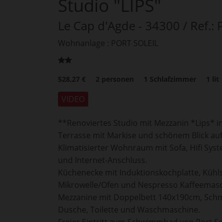
Studio "LIPS"
Le Cap d'Agde
- 34300
/ Ref.:
Wohnanlage : PORT SOLEIL
528,27 €
2
personen
1
Schlafzimmer
1
lit
VIDEO
**Renoviertes Studio mit Mezzanin *Lips* im 3
Terrasse mit Markise und schönem Blick auf
Klimatisierter Wohnraum mit Sofa, Hifi Sys
und Internet-Anschluss.
Küchenecke mit Induktionskochplatte, Kühl
Mikrowelle/Ofen und Nespresso Kaffeemasc
Mezzanine mit Doppelbett 140x190cm, Schm
Dusche, Toilette und Waschmaschine.