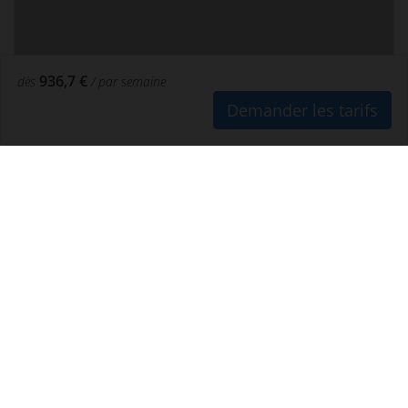
936,7 €
dès
/ par semaine
Demander les tarifs