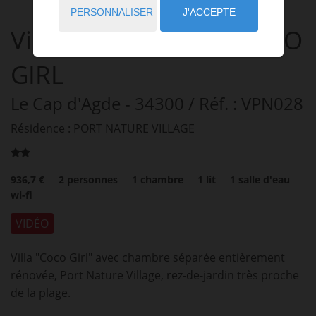
PERSONNALISER
J'ACCEPTE
Villa PORT NATURE COCO
GIRL
Le Cap d'Agde
- 34300
/ Réf. : VPN028
Résidence : PORT NATURE VILLAGE
936,7 €
2
personnes
1
chambre
1
lit
1
salle d'eau
wi-fi
VIDÉO
Villa "Coco Girl" avec chambre séparée entièrement
rénovée, Port Nature Village, rez-de-jardin très proche
de la plage.