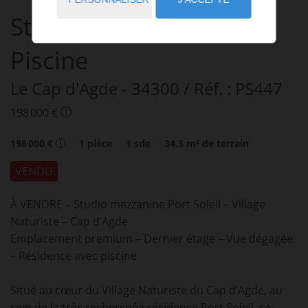
Studio Port Soleil vue
Piscine
Le Cap d'Agde
- 34300
/ Réf. : PS447
198 000 €
198 000 €
1
pièce
1
sde
34,3
m² de terrain
VENDU
À VENDRE – Studio mezzanine Port Soleil – Village
Naturiste – Cap d’Agde
Emplacement premium – Dernier étage – Vue dégagée
– Résidence avec piscine
Situé au cœur du Village Naturiste du Cap d’Agde, au
sein de la très recherchée résidence Port Soleil, ce