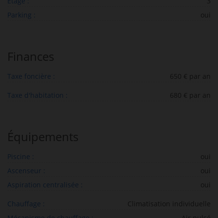
Etage :
3
Parking :
oui
Finances
Taxe foncière :
650 € par an
Taxe d'habitation :
680 € par an
Équipements
Piscine :
oui
Ascenseur :
oui
Aspiration centralisée :
oui
Chauffage :
Climatisation individuelle
Mécanisme de chauffage :
Air pulsé