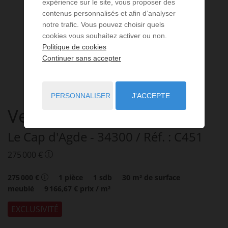
expérience sur le site, vous proposer des
contenus personnalisés et afin d’analyser
notre trafic. Vous pouvez choisir quels
cookies vous souhaitez activer ou non.
Politique de cookies
Continuer sans accepter
PERSONNALISER
J'ACCEPTE
Vente Studio 1 pièce
Le Cap d'Agde
- 34300
/ Réf. : C451
275 000 €
275 000 €
1
pièce
1
sdb
30
m² de surface
meublé
9 166,67 €
prix / m²
EXCLUSIVITÉ