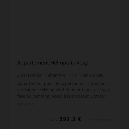
Appartement Héliopolis Rosy
2
personnes
1
chambre
1
lit
1
salle d'eau
wi-fi
Appartement pour deux personnes, situé dans
la résidence Héliopolis, bâtiment L, au 1er étage,
face au camping. Accès à l'ascenseur. Entrée :
salle d'eau avec meuble vasque, douche et WC.
Réf. : L106
Alcôve : ...
593,3 €
DÈS
/ PAR SEMAINE