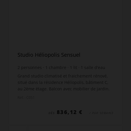
Studio Héliopolis Sensuel
2
personnes
1
chambre
1
lit
1
salle d'eau
wi-fi
Grand studio climatisé et fraichement rénové,
situé dans la résidence Héliopolis, bâtiment C,
au 2ème étage. Balcon avec mobilier de jardin.
Vue côté intérieur du bâtiment. Grand séjour
Réf. : C051
avec un lit...
836,12 €
DÈS
/ PAR SEMAINE