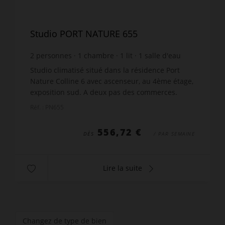
Studio PORT NATURE 655
2
personnes
1
chambre
1
lit
1
salle d'eau
Studio climatisé situé dans la résidence Port
Nature Colline 6 avec ascenseur, au 4ème étage,
exposition sud. A deux pas des commerces.
Balcon avec salon de jardin, store et très belle
Réf. : PN655
vue mer. Séj...
556,72 €
DÈS
/ PAR SEMAINE
Lire la suite
Changez de type de bien