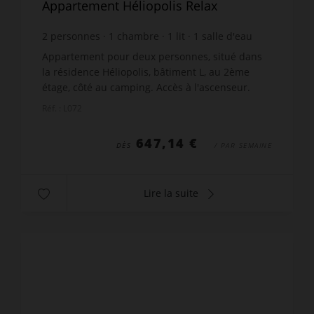
Appartement Héliopolis Relax
2
personnes
1
chambre
1
lit
1
salle d'eau
wi-fi
Appartement pour deux personnes, situé dans
la résidence Héliopolis, bâtiment L, au 2ème
étage, côté au camping. Accès à l'ascenseur.
Salle d'eau avec meuble vasque, douche et WC
Réf. : L072
séparé. Lit mural ...
647,14 €
DÈS
/ PAR SEMAINE
Lire la suite