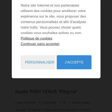
Notre site Internet et nos partenaires
utilisent des cookies pour améliorer votre
expérience sur le site, vous proposer des
VIDÉO
contenus personnalisés et afin d’analyser
notre trafic. Vous pouvez choisir quels
cookies vous souhaitez activer ou non.
Politique de cookies
Continuer sans accepter
PERSONNALISER
J'ACCEPTE
Studio PORT VENUS "Enigma"
2
personnes
1
chambre
1
lit
1
salle d'eau
wi-fi
Studio "Enigma" situé dans la résidence Port