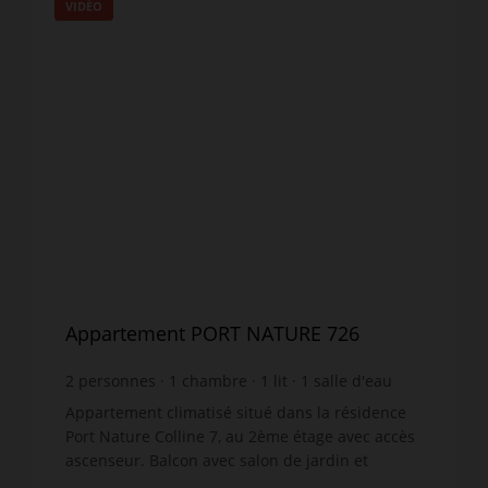
VIDÉO
Appartement PORT NATURE 726
2
personnes
1
chambre
1
lit
1
salle d'eau
Appartement climatisé situé dans la résidence
Port Nature Colline 7, au 2ème étage avec accès
ascenseur. Balcon avec salon de jardin et
storebanne, magnifique vue mer. Entrée :