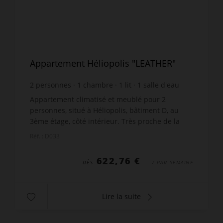
Appartement Héliopolis "LEATHER"
2
personnes
1
chambre
1
lit
1
salle d'eau
wi-fi
Appartement climatisé et meublé pour 2
personnes, situé à Héliopolis, bâtiment D, au
3ème étage, côté intérieur. Très proche de la
plage. Résidence avec ascenseur. Balcon avec
Réf. : D033
vue mer et salon de ja...
622,76 €
DÈS
/ PAR SEMAINE
Lire la suite