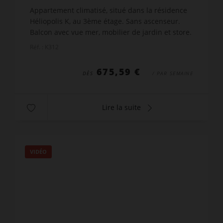
wi-fi
Appartement climatisé, situé dans la résidence
Héliopolis K, au 3ème étage. Sans ascenseur.
Balcon avec vue mer, mobilier de jardin et store.
Séjour avec cuisine, équipés de : canapé, TV, box
Réf. : K312
Interne...
675,59 €
DÈS
/ PAR SEMAINE
Lire la suite
VIDÉO