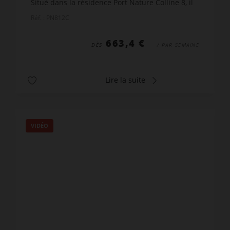
Situé dans la résidence Port Nature Colline 8, il
dispose d'une belle terrasse avec store et
Réf. : PN812C
mobilier, offra...
663,4 €
DÈS
/ PAR SEMAINE
Lire la suite
VIDÉO