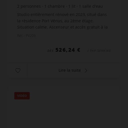
2
personnes
1
chambre
1
lit
1
salle d'eau
wi-fi
Studio entièrement rénové en 2023, situé dans
la résidence Port Vénus, au 2ème étage.
Situation calme. Ascenseur et accès gratuit à la
piscine de la résidence. Balcon avec mobilier de
Réf. : PV209
jardin et vue ...
526,24 €
DÈS
/ PAR SEMAINE
Lire la suite
VIDÉO