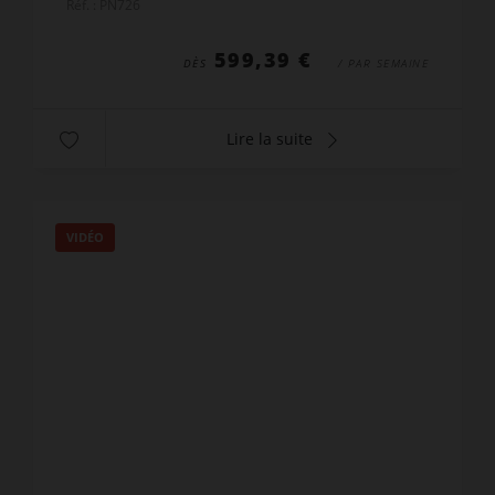
Réf. : PN726
rangements. Séjour ...
599,39 €
DÈS
/ PAR SEMAINE
Lire la suite
VIDÉO