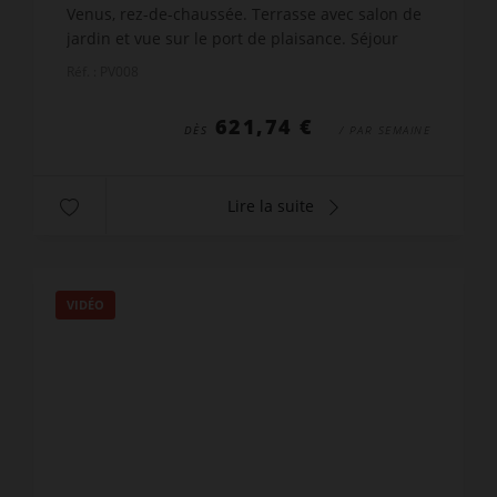
Venus, rez-de-chaussée. Terrasse avec salon de
jardin et vue sur le port de plaisance. Séjour
climatisé, donnant sur la terrasse, équipé avec
Réf. : PV008
un canapé...
621,74 €
DÈS
/ PAR SEMAINE
Lire la suite
VIDÉO