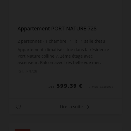
Appartement PORT NATURE 728
2
personnes
1
chambre
1
lit
1
salle d'eau
Appartement climatisé situé dans la résidence
Port Nature colline 7, 2ème étage avec
ascenseur. Balcon avec très belle vue mer,
mobilier de jardin et store. Séjour : téléviseur,
Réf. : PN728
canapé, coffre fort ...
599,39 €
DÈS
/ PAR SEMAINE
Lire la suite