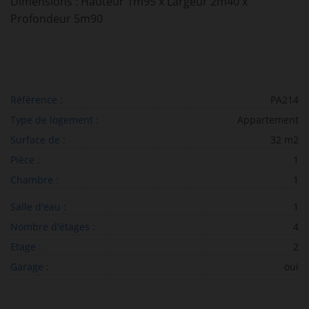
Dimensions : Hauteur 1m95 x Largeur 2m40 x
Profondeur 5m90
Référence :
PA214
Type de logement :
Appartement
Surface de :
32 m2
Pièce :
1
Chambre :
1
Salle d'eau :
1
Nombre d'étages :
4
Etage :
2
Garage :
oui