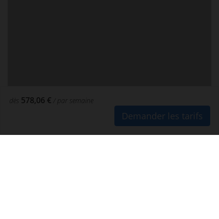
578,06 €
dès
/ par semaine
Demander les tarifs