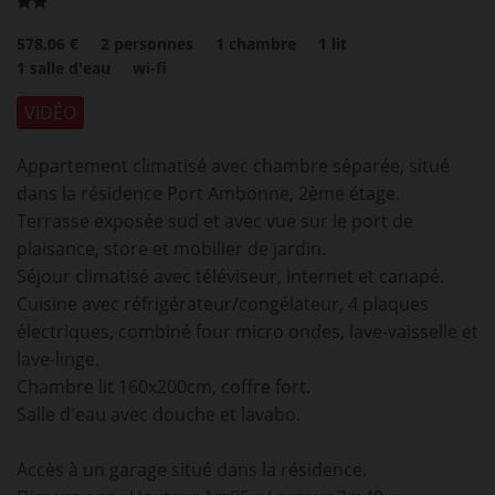
578,06 €
2
personnes
1
chambre
1
lit
1
salle d'eau
wi-fi
VIDÉO
Appartement climatisé avec chambre séparée, situé
dans la résidence Port Ambonne, 2ème étage.
Terrasse exposée sud et avec vue sur le port de
plaisance, store et mobilier de jardin.
Séjour climatisé avec téléviseur, internet et canapé.
Cuisine avec réfrigérateur/congélateur, 4 plaques
électriques, combiné four micro ondes, lave-vaisselle et
lave-linge.
Chambre lit 160x200cm, coffre fort.
Salle d'eau avec douche et lavabo.
Accès à un garage situé dans la résidence.